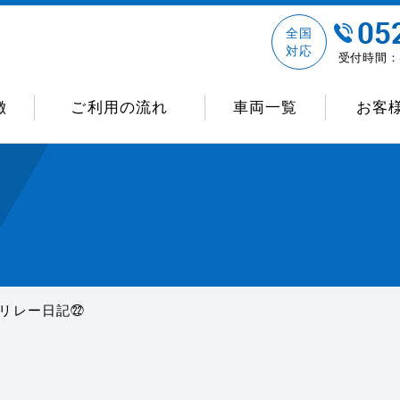
全国
対応
受付時間：8
徴
ご利用の流れ
車両一覧
お客
リレー日記㉒