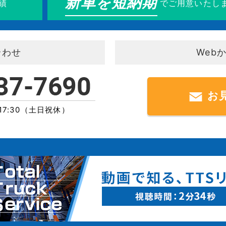
新車を短納期
績
でご用意いたし
合わせ
Web
お
 17:30（土日祝休）