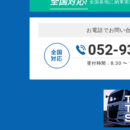
全国対応!
全国各地に納車実
お電話でお問い
全国
対応
受付時間：8:30 〜